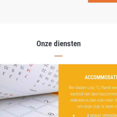
Onze diensten
ACCOMMODATI
We bieden u bij TC Ranst ee
aanbod van sportaccommo
Iedereen is dan ook meer 
om onze club te leren 
4 gravel tenniste