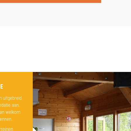
E
n uitgebreid
datie aan.
dan welkom
kennen.
rreinen