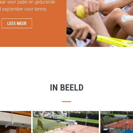
jaar voor padel en gedurende
ot september voor tennis.
LEES MEER
IN BEELD