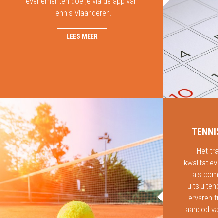
evenementen doe je via de app van
Tennis Vlaanderen.
LEES MEER
TENNI
Het tr
kwalitatie
als comp
uitsluite
ervaren t
aanbod va