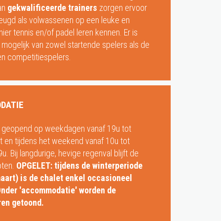
an
gekwalificeerde trainers
zorgen ervoor
eugd als volwassenen op een leuke en
nier tennis en/of padel leren kennen. Er is
 mogelijk van zowel startende spelers als de
n competitiespelers.
DATIE
s geopend op weekdagen vanaf 19u tot
 en tijdens het weekend vanaf 10u tot
. Bij langdurige, hevige regenval blijft de
oten.
OPGELET: tijdens de winterperiode
aart) is de chalet enkel occasioneel
nder 'accommodatie' worden de
en getoond.