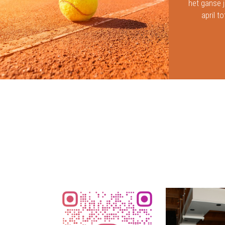
het ganse 
april t