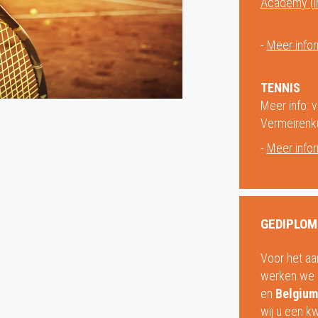
Academy
(
-
Meer infor
TENNIS
Meer info: v
Vermeirenk
-
Meer infor
GEDIPLOM
Voor het aa
werken we
en
Belgium
wij u een k