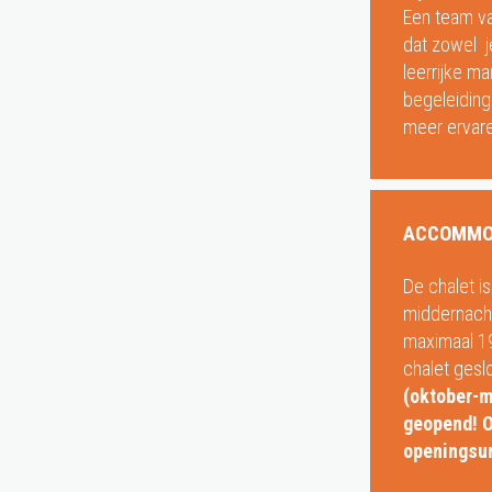
Een team v
dat zowel j
leerrijke ma
begeleiding
meer ervare
ACCOMMO
De chalet i
middernacht
maximaal 19u
chalet gesl
(oktober-m
geopend! O
openingsur