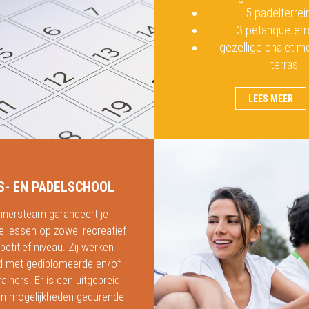
5 padelterrei
3 petanqueterr
gezellige chalet m
terras
LEES MEER
S- EN PADELSCHOOL
ainersteam garandeert je
ve lessen op zowel recreatief
etitief niveau. Zij werken
nd met gediplomeerde en/of
rainers. Er is een uitgebreid
n mogelijkheden gedurende