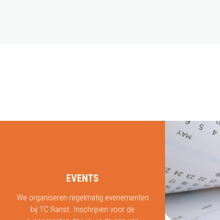
EVENTS
We organiseren regelmatig evenementen
bij TC Ranst. Inschrijven voor de