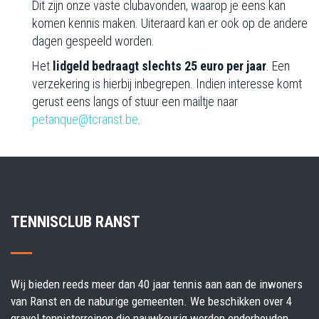
Dit zijn onze vaste clubavonden, waarop je eens kan
komen kennis maken. Uiteraard kan er ook op de andere
dagen gespeeld worden.
Het
lidgeld bedraagt slechts 25 euro per jaar
. Een
verzekering is hierbij inbegrepen. Indien interesse komt
gerust eens langs of stuur een mailtje naar
petanque@tcranst.be
.
TENNISCLUB RANST
Wij bieden reeds meer dan 40 jaar tennis aan aan de inwoners
van Ranst en de naburige gemeenten. We beschikken over 4
gravel tennisterreinen die nauwkeurig worden onderhouden.